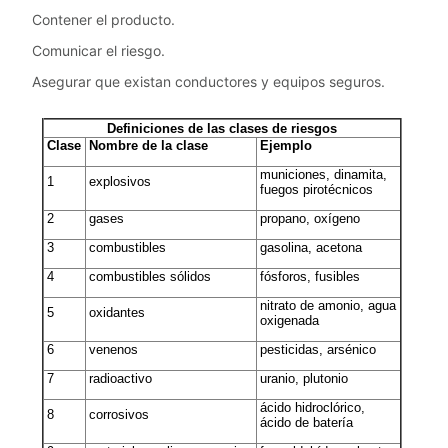
Contener el producto.
Comunicar el riesgo.
Asegurar que existan conductores y equipos seguros.
Definiciones de las clases de riesgos
Clase
Nombre de la clase
Ejemplo
municiones, dinamita,
1
explosivos
fuegos pirotécnicos
2
gases
propano, oxígeno
3
combustibles
gasolina, acetona
4
combustibles sólidos
fósforos, fusibles
nitrato de amonio, agua
5
oxidantes
oxigenada
6
venenos
pesticidas, arsénico
7
radioactivo
uranio, plutonio
ácido hidroclórico,
8
corrosivos
ácido de batería