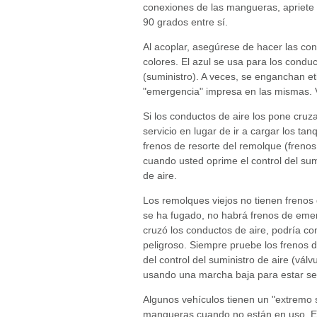
conexiones de las mangueras, apriete 
90 grados entre sí.
Al acoplar, asegúrese de hacer las con
colores. El azul se usa para los conduc
(suministro). A veces, se enganchan et
"emergencia" impresa en las mismas. V
Si los conductos de aire los pone cruz
servicio en lugar de ir a cargar los ta
frenos de resorte del remolque (frenos
cuando usted oprime el control del sum
de aire.
Los remolques viejos no tienen frenos d
se ha fugado, no habrá frenos de emer
cruzó los conductos de aire, podría c
peligroso. Siempre pruebe los frenos 
del control del suministro de aire (vál
usando una marcha baja para estar se
Algunos vehículos tienen un "extremo si
mangueras cuando no están en uso. Est