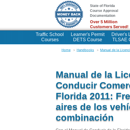
State of Florida
Course Approval
Documentation
Over 5 Million
Customers Served!
Traffic School
Learner's Permit
Driver's
Courses
DETS Course
TLSAE 
Home
Handbooks
Manual de la Licenc
Manual de la Lic
Conducir Comerc
Florida 2011: Fr
aires de los veh
combinación