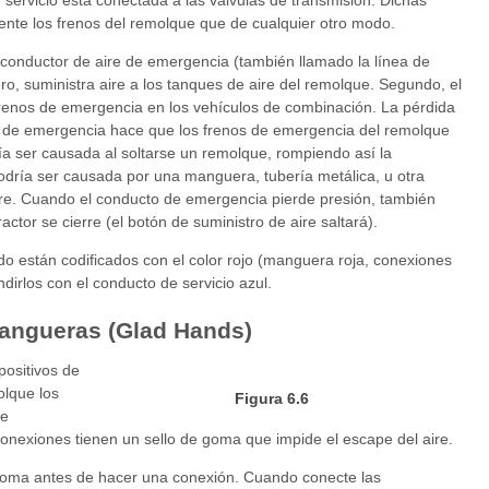
 servicio está conectada a las válvulas de transmisión. Dichas
ente los frenos del remolque que de cualquier otro modo.
conductor de aire de emergencia (también llamado la línea de
ero, suministra aire a los tanques de aire del remolque. Segundo, el
renos de emergencia en los vehículos de combinación. La pérdida
os de emergencia hace que los frenos de emergencia del remolque
ía ser causada al soltarse un remolque, rompiendo así la
dría ser causada por una manguera, tubería metálica, u otra
aire. Cuando el conducto de emergencia pierde presión, también
actor se cierre (el botón de suministro de aire saltará).
 están codificados con el color rojo (manguera roja, conexiones
ndirlos con el conducto de servicio azul.
mangueras (Glad Hands)
ositivos de
olque los
Figura 6.6
de
conexiones tienen un sello de goma que impide el escape del aire.
 goma antes de hacer una conexión. Cuando conecte las