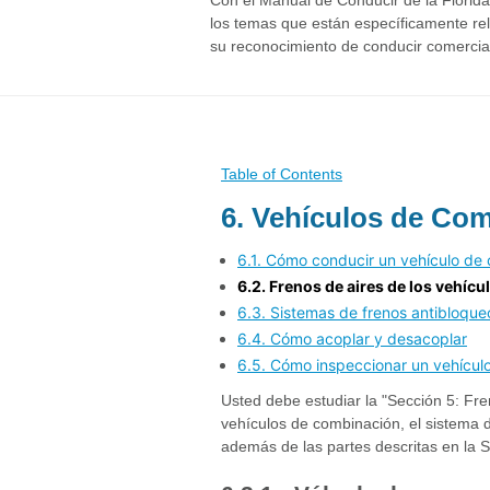
Con el Manual de Conducir de la Florid
los temas que están específicamente re
su reconocimiento de conducir comercia
Table of Contents
6. Vehículos de Co
6.1. Cómo conducir un vehículo de
6.2. Frenos de aires de los vehíc
6.3. Sistemas de frenos antibloque
6.4. Cómo acoplar y desacoplar
6.5. Cómo inspeccionar un vehícul
Usted debe estudiar la "Sección 5: Fren
vehículos de combinación, el sistema d
además de las partes descritas en la 