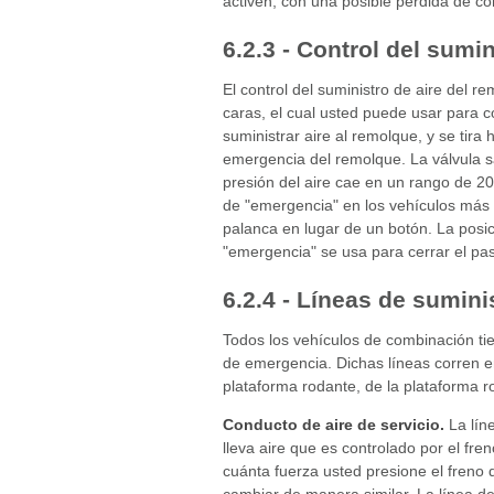
activen, con una posible pérdida de co
6.2.3 - Control del sumi
El control del suministro de aire del 
caras, el cual usted puede usar para co
suministrar aire al remolque, y se tira 
emergencia del remolque. La válvula sal
presión del aire cae en un rango de 20 
de "emergencia" en los vehículos más 
palanca en lugar de un botón. La posic
"emergencia" se usa para cerrar el pa
6.2.4 - Líneas de sumini
Todos los vehículos de combinación tien
de emergencia. Dichas líneas corren en
plataforma rodante, de la plataforma r
Conducto de aire de servicio.
La líne
lleva aire que es controlado por el fr
cuánta fuerza usted presione el freno d