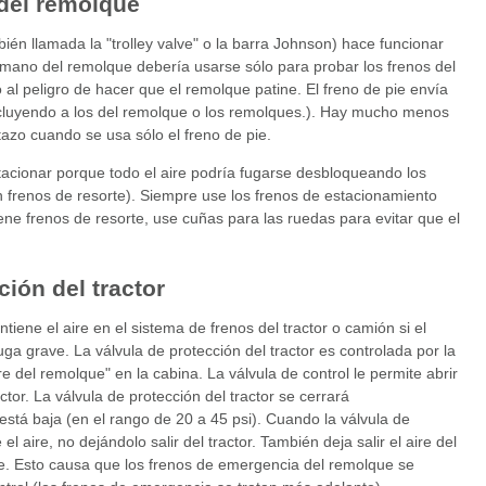
 del remolque
én llamada la "trolley valve" o la barra Johnson) hace funcionar
 mano del remolque debería usarse sólo para probar los frenos del
 al peligro de hacer que el remolque patine. El freno de pie envía
incluyendo a los del remolque o los remolques.). Hay mucho menos
tazo cuando se usa sólo el freno de pie.
acionar porque todo el aire podría fugarse desbloqueando los
n frenos de resorte). Siempre use los frenos de estacionamiento
ene frenos de resorte, use cuñas para las ruedas para evitar que el
ción del tractor
tiene el aire en el sistema de frenos del tractor o camión si el
ga grave. La válvula de protección del tractor es controlada por la
re del remolque" en la cabina. La válvula de control le permite abrir
actor. La válvula de protección del tractor se cerrará
está baja (en el rango de 20 a 45 psi). Cuando la válvula de
 el aire, no dejándolo salir del tractor. También deja salir el aire del
e. Esto causa que los frenos de emergencia del remolque se