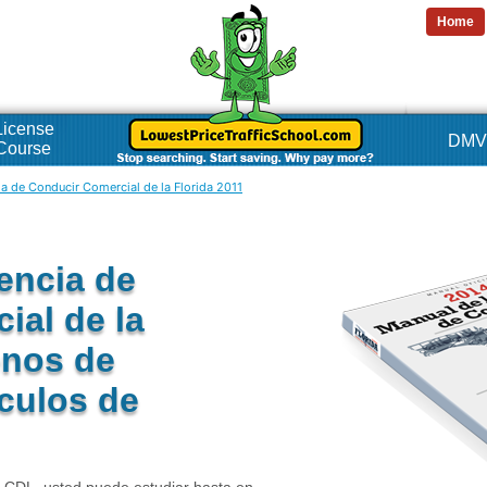
Home
 License
DMV 
Course
ia de Conducir Comercial de la Florida 2011
encia de
ial de la
enos de
ículos de