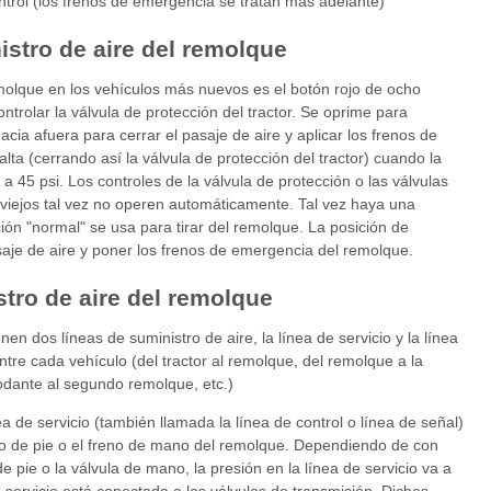
ntrol (los frenos de emergencia se tratan más adelante)
nistro de aire del remolque
remolque en los vehículos más nuevos es el botón rojo de ocho
ntrolar la válvula de protección del tractor. Se oprime para
hacia afuera para cerrar el pasaje de aire y aplicar los frenos de
ta (cerrando así la válvula de protección del tractor) cuando la
a 45 psi. Los controles de la válvula de protección o las válvulas
viejos tal vez no operen automáticamente. Tal vez haya una
ión "normal" se usa para tirar del remolque. La posición de
saje de aire y poner los frenos de emergencia del remolque.
stro de aire del remolque
en dos líneas de suministro de aire, la línea de servicio y la línea
tre cada vehículo (del tractor al remolque, del remolque a la
odante al segundo remolque, etc.)
a de servicio (también llamada la línea de control o línea de señal)
eno de pie o el freno de mano del remolque. Dependiendo de con
e pie o la válvula de mano, la presión en la línea de servicio va a