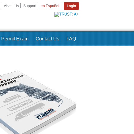
About Us
Support
en Español
Login
Permit Exam
Contact Us
FAQ