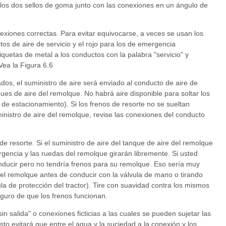
los dos sellos de goma junto con las conexiones en un ángulo de
exiones correctas. Para evitar equivocarse, a veces se usan los
tos de aire de servicio y el rojo para los de emergencia
iquetas de metal a los conductos con la palabra "servicio" y
ea la Figura 6.6
ados, el suministro de aire será enviado al conducto de aire de
nques de aire del remolque. No habrá aire disponible para soltar los
 de estacionamiento). Si los frenos de resorte no se sueltan
inistro de aire del remolque, revise las conexiones del conducto
e resorte. Si el suministro de aire del tanque de aire del remolque
gencia y las ruedas del remolque girarán libremente. Si usted
onducir pero no tendría frenos para su remolque. Eso sería muy
del remolque antes de conducir con la válvula de mano o tirando
vula de protección del tractor). Tire con suavidad contra los mismos
guro de que los frenos funcionan.
n salida" o conexiones ficticias a las cuales se pueden sujetar las
o evitará que entre el agua y la suciedad a la conexión y los