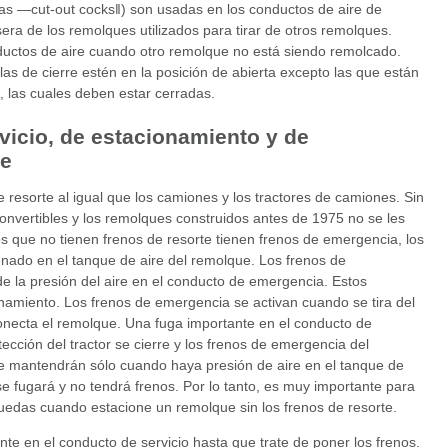
das ―cut-out cocks‖) son usadas en los conductos de aire de
asera de los remolques utilizados para tirar de otros remolques.
nductos de aire cuando otro remolque no está siendo remolcado.
las de cierre estén en la posición de abierta excepto las que están
e, las cuales deben estar cerradas.
rvicio, de estacionamiento y de
ue
resorte al igual que los camiones y los tractores de camiones. Sin
onvertibles y los remolques construidos antes de 1975 no se les
s que no tienen frenos de resorte tienen frenos de emergencia, los
cenado en el tanque de aire del remolque. Los frenos de
e la presión del aire en el conducto de emergencia. Estos
namiento. Los frenos de emergencia se activan cuando se tira del
conecta el remolque. Una fuga importante en el conducto de
ección del tractor se cierre y los frenos de emergencia del
se mantendrán sólo cuando haya presión de aire en el tanque de
se fugará y no tendrá frenos. Por lo tanto, es muy importante para
uedas cuando estacione un remolque sin los frenos de resorte.
nte en el conducto de servicio hasta que trate de poner los frenos.