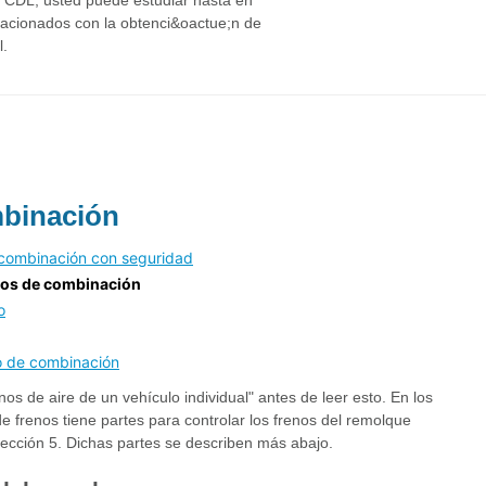
a CDL, usted puede estudiar hasta en
lacionados con la obtenci&oactue;n de
l.
mbinación
 combinación con seguridad
ulos de combinación
o
o de combinación
os de aire de un vehículo individual" antes de leer esto. En los
e frenos tiene partes para controlar los frenos del remolque
Sección 5. Dichas partes se describen más abajo.