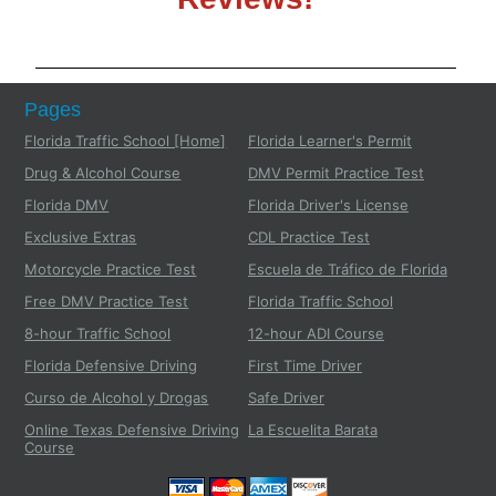
Pages
Florida Traffic School [Home]
Florida Learner's Permit
Drug & Alcohol Course
DMV Permit Practice Test
Florida DMV
Florida Driver's License
Exclusive Extras
CDL Practice Test
Motorcycle Practice Test
Escuela de Tráfico de Florida
Free DMV Practice Test
Florida Traffic School
8-hour Traffic School
12-hour ADI Course
Florida Defensive Driving
First Time Driver
Curso de Alcohol y Drogas
Safe Driver
Online Texas Defensive Driving
La Escuelita Barata
Course