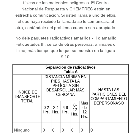
físicas de los materiales peligrosos. El Centro
Nacional de Respuesta y CHEMTREC están en
estrecha comunicación. Si usted llama a uno de ellos,
el que haya recibido la llamada se lo comunicará al
otro, contándole del problema cuando sea apropiado.
No deje paquetes radioactivos amarillos - II o amarillo
-etiquetados III, cerca de otras personas, animales o
filme, más tiempo que lo que se muestra en la figura
9.10.
Separación de radioactivos
Tabla A
DISTANCIA MÍNIMA EN
PIES HASTA LA
PELÍCULA SIN
HASTA LAS
DESARROLLAR MÁS
ÍNDICE DE
PARTICIONES DEL
CERCANA
TRANSPORTE
COMPARTAMIENTO
TOTAL
Mas
DEPERSONASO
8-
0-2
2-4
4-8
de
12
Hrs.
Hrs.
Hrs.
12
Hrs.
Hrs.
Ninguno
0
0
0
0
0
0