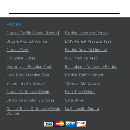
Pages
Florida Traffic School [Home]
Florida Learner's Permit
Drug & Alcohol Course
DMV Permit Practice Test
Florida DMV
Florida Driver's License
Exclusive Extras
CDL Practice Test
Motorcycle Practice Test
Escuela de Tráfico de Florida
Free DMV Practice Test
Florida Traffic School
8-hour Traffic School
12-hour ADI Course
Florida Defensive Driving
First Time Driver
Curso de Alcohol y Drogas
Safe Driver
Online Texas Defensive Driving
La Escuelita Barata
Course