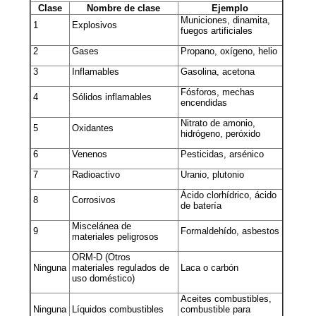
Clase
Nombre de clase
Ejemplo
Municiones, dinamita,
1
Explosivos
fuegos artificiales
2
Gases
Propano, oxígeno, helio
3
Inflamables
Gasolina, acetona
Fósforos, mechas
4
Sólidos inflamables
encendidas
Nitrato de amonio,
5
Oxidantes
hidrógeno, peróxido
6
Venenos
Pesticidas, arsénico
7
Radioactivo
Uranio, plutonio
Ácido clorhídrico, ácido
8
Corrosivos
de batería
Miscelánea de
9
Formaldehído, asbestos
materiales peligrosos
ORM-D (Otros
Ninguna
materiales regulados de
Laca o carbón
uso doméstico)
Aceites combustibles,
Ninguna
Líquidos combustibles
combustible para