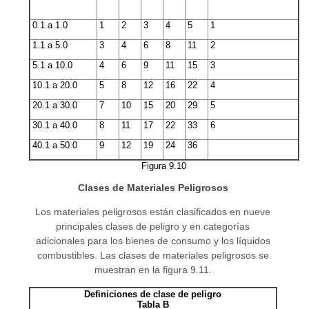
0.1 a 1.0
1
2
3
4
5
1
1.1 a 5.0
3
4
6
8
11
2
5.1 a 10.0
4
6
9
11
15
3
10.1 a 20.0
5
8
12
16
22
4
20.1 a 30.0
7
10
15
20
29
5
30.1 a 40.0
8
11
17
22
33
6
40.1 a 50.0
9
12
19
24
36
Figura 9.10
Clases de Materiales Peligrosos
Los materiales peligrosos están clasificados en nueve
principales clases de peligro y en categorías
adicionales para los bienes de consumo y los líquidos
combustibles. Las clases de materiales peligrosos se
muestran en la figura 9.11.
Definiciones de clase de peligro
Tabla B